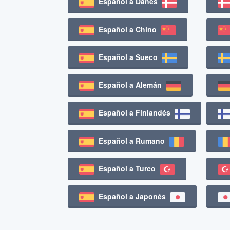
Español a Danés
Español a Chino
Español a Sueco
Español a Alemán
Español a Finlandés
Español a Rumano
Español a Turco
Español a Japonés