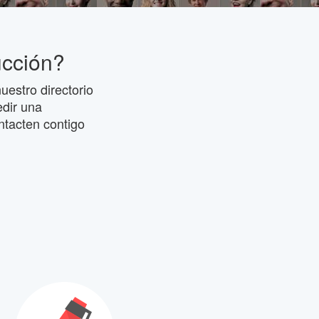
ucción?
uestro directorio
edir una
ntacten contigo