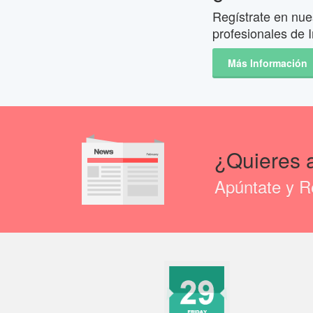
Regístrate en nues
profesionales de I
Más Información
¿Quieres 
Apúntate y Re