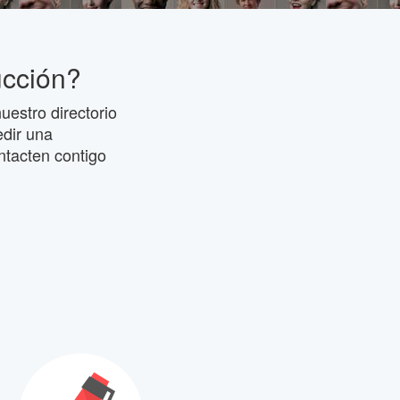
ucción?
uestro directorio
edir una
ntacten contigo