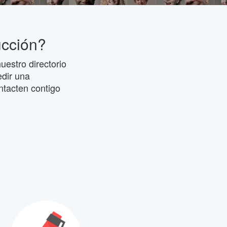
ucción?
uestro directorio
edir una
ntacten contigo