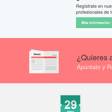
Regístrate en nues
profesionales de I
Más Información
¿Quieres 
Apúntate y Re