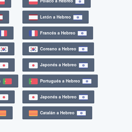
Polaco a Hebreo
Letón a Hebreo
Francés a Hebreo
Coreano a Hebreo
Japonés a Hebreo
és
Portugués a Hebreo
Japonés a Hebreo
Catalán a Hebreo