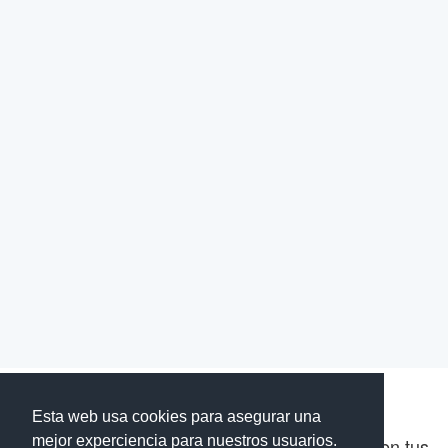
Esta web usa cookies para asegurar una
mejor experciencia para nuestros usuarios.
La misión de PoliTraductor es la de ayudarte en tus