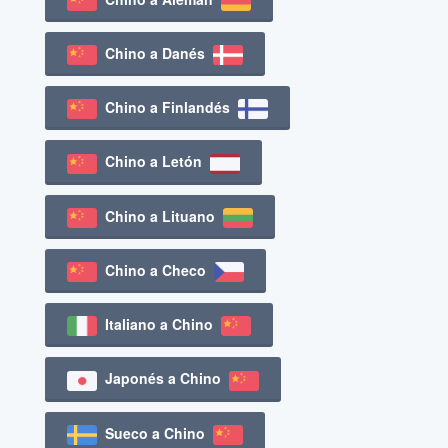
Chino a Danés
Chino a Finlandés
Chino a Letón
Chino a Lituano
Chino a Checo
Italiano a Chino
Japonés a Chino
Sueco a Chino