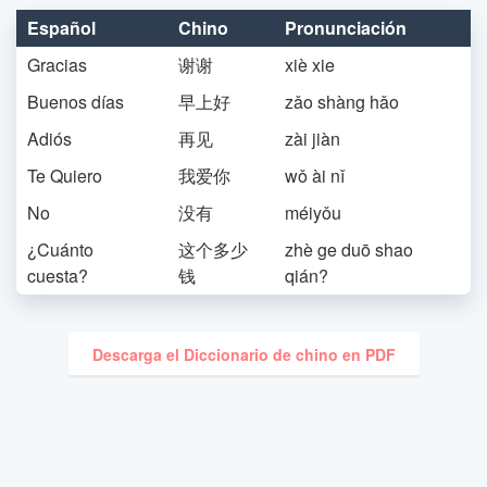
Español
Chino
Pronunciación
Gracias
谢谢
xiè xie
Buenos días
早上好
zǎo shàng hǎo
Adiós
再见
zài jiàn
Te Quiero
我爱你
wǒ ài nǐ
No
没有
méiyǒu
¿Cuánto
这个多少
zhè ge duō shao
cuesta?
钱
qián?
Descarga el Diccionario de chino en PDF