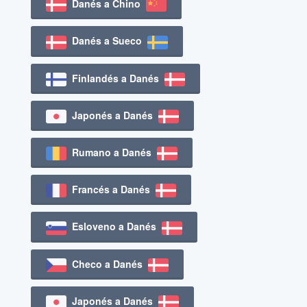
Danés a Chino
Danés a Sueco
Finlandés a Danés
Japonés a Danés
Rumano a Danés
Francés a Danés
Esloveno a Danés
Checo a Danés
Japonés a Danés