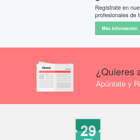
Regístrate en nues
profesionales de I
Más Información
¿Quieres 
Apúntate y Re