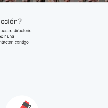
ucción?
uestro directorio
edir una
ntacten contigo