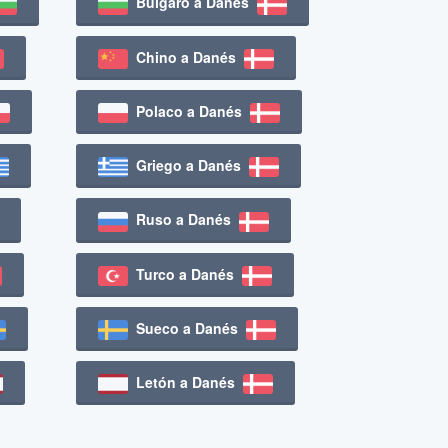
Búlgaro a Danés
Chino a Danés
Polaco a Danés
Griego a Danés
Ruso a Danés
Turco a Danés
Sueco a Danés
Letón a Danés