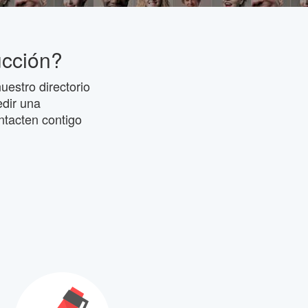
ucción?
uestro directorio
edir una
ntacten contigo