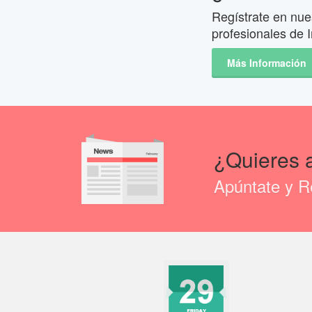
Regístrate en nues
profesionales de I
Más Información
¿Quieres 
Apúntate y Re